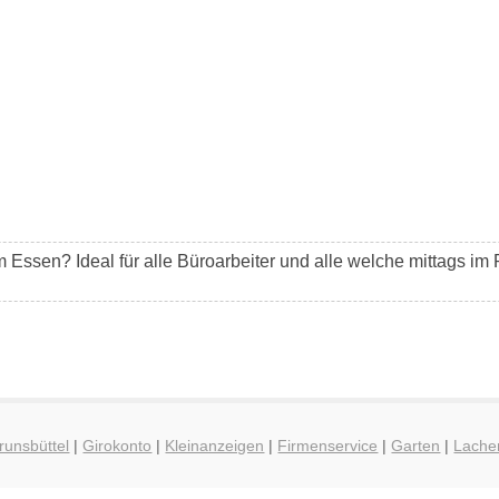
m Essen? Ideal für alle Büroarbeiter und alle welche mittags i
runsbüttel
|
Girokonto
|
Kleinanzeigen
|
Firmenservice
|
Garten
|
Lache